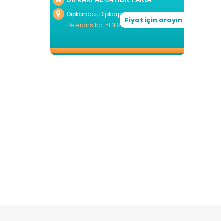
Dipkarpaz, Dipkarpaz
Fiyat için arayın
Referans No: YENİ814