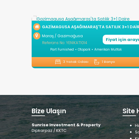
GAZIMAGUSA AŞAĞIMARAŞ'TA SATILIK 3+1 DAI
Maraş / Gazimağusa
Fiyat için aray
Referans No: YENİKAT1014
Part Furnished
Otopark
Amerikan Mutfak
3 Yatak Odası
1 Banyo
Bize Ulaşın
Site 
Sunrise Investment & Property
H
Dipkarpaz / KKTC
Sa
Ki