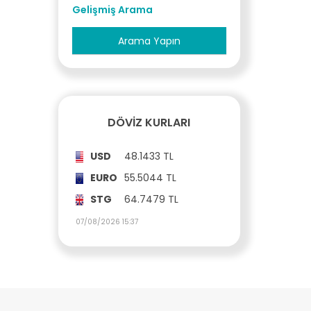
Gelişmiş Arama
DÖVIZ KURLARI
USD
48.1433 TL
EURO
55.5044 TL
STG
64.7479 TL
07/08/2026 15:37