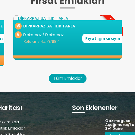
Fırsat Emlakları
YATIRIM
RE
DİPKARPAZ SATILIK TARLA
Dipkarpaz / Dipkarpaz
ın
Fiyat için arayın
Referans No: YENİ814
Tüm Emlaklar
Haritası
Son Eklenenler
Gazimagusa
akkımızda
Aşağımaraş'ta 
tılık Emlaklar
3+1 Daire
ralık Emlaklar