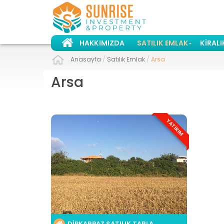
HAKKIMIZDA
SATILIK EMLAK
KIRALI
Anasayfa
/
Satılık Emlak
/
Arsa
Arsa
YATIRIM
DİPKARPAZ SATILIK TARLA