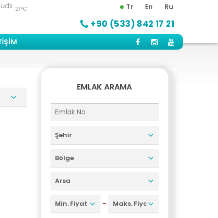
Tr
En
Ru
21°C
+90 (533) 842 17 21
TIŞIM
EMLAK ARAMA
Şehir
Bölge
Arsa
-
Min. Fiyat
Maks. Fiyat