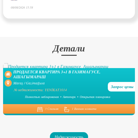
08/08/2026 15:58
Детали
ПРОДАЕТСЯ КВАРТИРА 3+1 В ГАЗИМАГУСЕ,
АШАГЫМАРАШ
Maraş / Gazimağusa
Запрос цены
№ недвижимости: YENİKAT1014
Полностью меблированая
Автопарк
Открытая планировка
3 Спальня
1 Ванная комната
Недвижимость