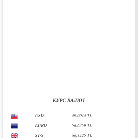
МЕСТОРОЖДЕНИЕ ДИПКАРПАЗ НА ПРОДАЖУ
Dipkarpaz, Dipkarpaz
Запрос цены
№ недвижимости: YENİ814
КУРС ВАЛЮТ
USD
49.0014 TL
EURO
56.6359 TL
STG
66.1225 TL